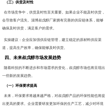
（三）供货及时性
在市场竞争中，供货及时性至关重要。如果企业不能及时供货，
会导致客户流失。淄博叔戊醇厂家拥有完善的供应链体系，能够
确保及时供货，满足客户的需求。
实操建议：企业应加强供应链管理，建立稳定的原材料供应渠
道，提高生产效率，确保能够及时供货。
四、未来叔戊醇市场发展趋势
随着科技的不断进步和市场需求的变化，叔戊醇市场也将呈现出
一些新的发展趋势。
（一）环保要求提高
未来，环保要求将越来越严格，对叔戊醇产品的环保性能也将提
出更高的要求。企业需要研发更加环保的生产工艺，减少对环境