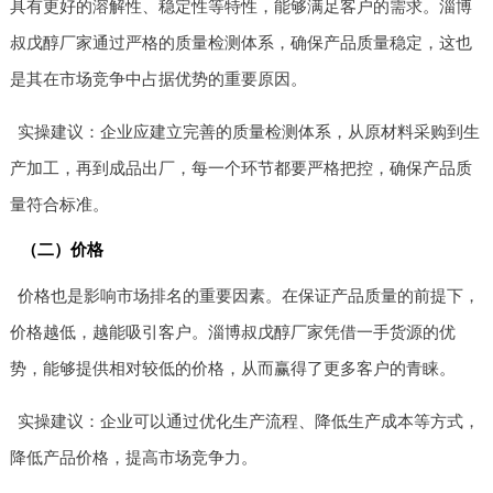
具有更好的溶解性、稳定性等特性，能够满足客户的需求。淄博
叔戊醇厂家通过严格的质量检测体系，确保产品质量稳定，这也
是其在市场竞争中占据优势的重要原因。
实操建议：企业应建立完善的质量检测体系，从原材料采购到生
产加工，再到成品出厂，每一个环节都要严格把控，确保产品质
量符合标准。
（二）价格
价格也是影响市场排名的重要因素。在保证产品质量的前提下，
价格越低，越能吸引客户。淄博叔戊醇厂家凭借一手货源的优
势，能够提供相对较低的价格，从而赢得了更多客户的青睐。
实操建议：企业可以通过优化生产流程、降低生产成本等方式，
降低产品价格，提高市场竞争力。