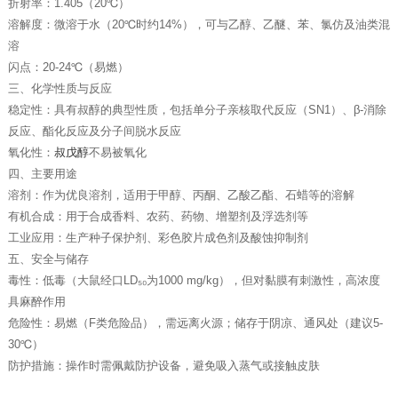
折射率‌：1.405（20℃）‌
溶解度‌：微溶于水（20℃时约14%），可与乙醇、乙醚、苯、氯仿及油类混
溶‌
闪点‌：20-24℃（易燃）‌
三、化学性质与反应
稳定性‌：具有叔醇的典型性质，包括单分子亲核取代反应（SN1）、β-消除
反应、酯化反应及分子间脱水反应‌
氧化性‌：
叔戊醇
不易被氧化‌
四、主要用途
溶剂‌：作为优良溶剂，适用于甲醇、丙酮、乙酸乙酯、石蜡等的溶解‌
有机合成‌：用于合成香料、农药、药物、增塑剂及浮选剂等‌
工业应用‌：生产种子保护剂、彩色胶片成色剂及酸蚀抑制剂‌
五、安全与储存
毒性‌：低毒（大鼠经口LD₅₀为1000 mg/kg），但对黏膜有刺激性，高浓度
具麻醉作用‌
危险性‌：易燃（F类危险品），需远离火源；储存于阴凉、通风处（建议5-
30℃）‌
防护措施‌：操作时需佩戴防护设备，避免吸入蒸气或接触皮肤‌