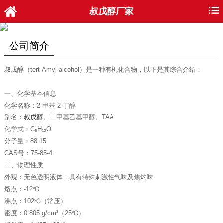
叔戊醇厂家
公司简介
叔戊醇
（tert-Amyl alcohol）是一种有机化合物，以下是其综合介绍：
一、化学基本信息
化学名称‌：2-甲基-2-丁醇
别名‌：
叔戊醇
、二甲基乙基甲醇、TAA‌
化学式‌：C₅H₁₂O
分子量‌：88.15‌
CAS号‌：75-85-4‌
二、物理性质
外观‌：无色透明液体，具有特殊刺激性气味及焦灼味‌
熔点‌：-12℃‌
沸点‌：102℃（常压）‌
密度‌：0.805 g/cm³（25℃）‌