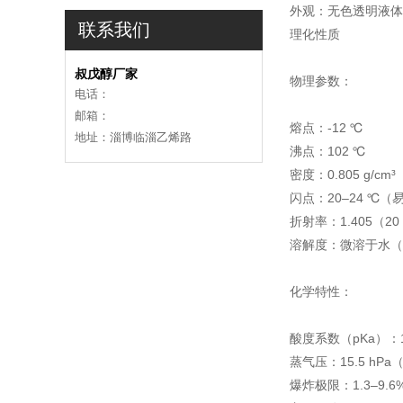
外观‌：无色透明液
联系我们
理化性质‌
叔戊醇厂家
物理参数‌：
电话：
邮箱：
熔点：-12 ℃
地址：淄博临淄乙烯路
沸点：102 ℃
密度：0.805 g/cm³
闪点：20–24 ℃
折射率：1.405（20
溶解度：微溶于水（1
化学特性‌：
酸度系数（pKa）：15
蒸气压：15.5 hPa
爆炸极限：1.3–9.