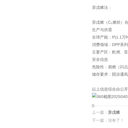
异戊烯法‌：
异戊烯（C₅烯烃）
生产与供需‌
全球产能‌：约1.1万
消费领域‌：DPP系
主要产区‌：欧洲、
安全信息‌
危险性‌：易燃（闪点
储存要求‌：阴凉通风
以上信息综合自公开
上一篇：
异戊烯
下一篇：没有了！