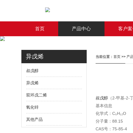
首页
产品中心
客户案
异戊烯
当前位置：
首页
>>
产
叔戊醇
异戊烯
双环戊二烯
叔戊醇
（2-甲基-2
基本信息‌
氧化锌
化学式‌：C₅H₁₂O
其他产品
分子量‌：88.15
CAS号‌：75-85-4