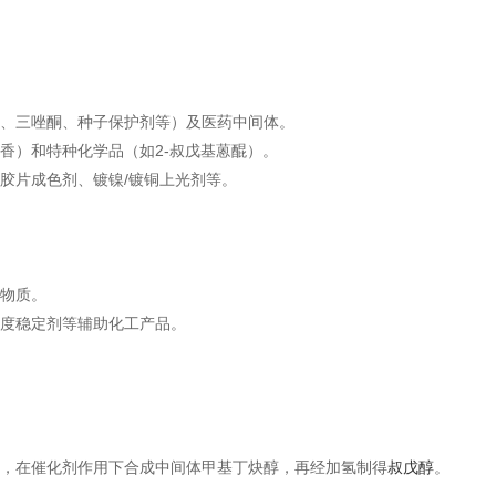
、三唑酮、种子保护剂等）及医药中间体‌。
香）和特种化学品（如2-叔戊基蒽醌）‌。
胶片成色剂、镀镍/镀铜上光剂等‌。
物质‌。
度稳定剂等辅助化工产品‌。
，在催化剂作用下合成中间体甲基丁炔醇，再经加氢制得
叔戊醇
‌。