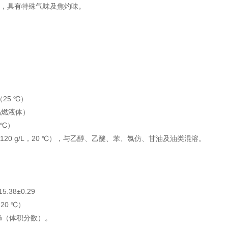
体，具有特殊气味及焦灼味‌。
（25 ℃）
（易燃液体）
 ℃）
20 g/L，20 ℃），与乙醇、乙醚、苯、氯仿、甘油及油类混溶‌。
.38±0.29
（20 ℃）
6%（体积分数）‌。