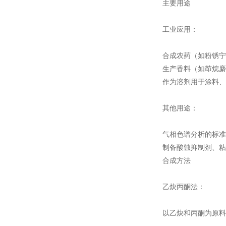
主要用途‌
工业应用‌：
合成农药（如粉锈宁
生产香料（如茚烷麝
作为溶剂用于涂料、
其他用途‌：
气相色谱分析的标准
制备酸蚀抑制剂、粘
合成方法‌
乙炔丙酮法‌：
以乙炔和丙酮为原料