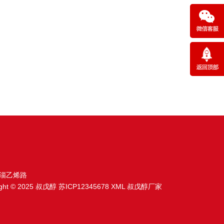
淄乙烯路
ight © 2025 叔戊醇
苏ICP12345678
XML
叔戊醇厂家