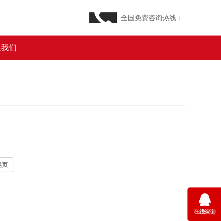
全国免费咨询热线：
系我们
尾页