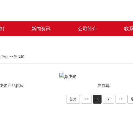
例
新闻资讯
公司简介
联
品中心
>>
异戊烯
戊烯产品供应
异戊烯
首页
<<
1
1/1
>>