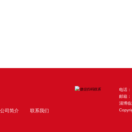
电话：
邮箱：
淄博临
Copyr
公司简介
联系我们